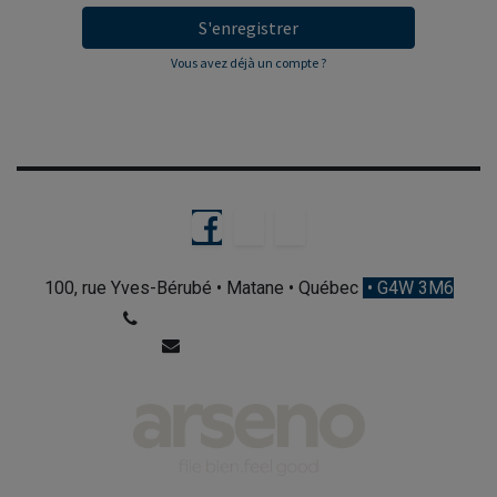
S'enregistrer
Vous avez déjà un compte ?
100, rue Yves-Bérubé • Matane • Québec
• G4W 3M6
+1 418 562-0831, poste 100​
info@arseno.qc.ca​