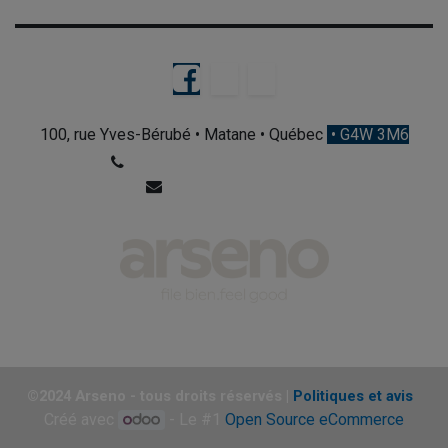
100, rue Yves-Bérubé • Matane • Québec
• G4W 3M6
+1 418 562-0831, poste 100​
info@arseno.qc.ca​
©2024 Arseno - tous droits réservés |
Politiques et avis
Créé avec
- Le #1
Open Source eCommerce